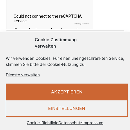
Cookie Zustimmung
verwalten
Wir verwenden Cookies. Für einen uneingeschränkten Service,
stimmen Sie bitte der Cookie-Nutzung zu.
Dienste verwalten
Hinweise zum Anmeldeverfahren, Versanddienstleister,
statistischer Auswertung und Widerruf in unserer
Datenschutzerklärung
.
AKZEPTIEREN
EINSTELLUNGEN
ANZEIGEN
Cookie-Richtlinie
Datenschutz
Impressum