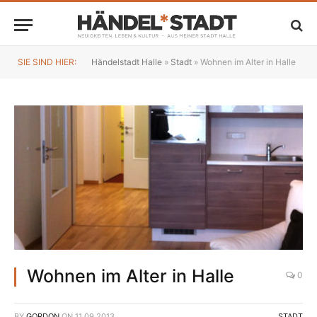
SIE SIND HIER:
Händelstadt Halle
»
Stadt
»
Wohnen im Alter in Halle
Wohnen im Alter in Halle
0
BY
GORDON
ON
11.09.2013
STADT