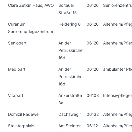
Clara Zetkin Haus, AWO
Soltauer
06126
Seniorenzentr
Straße 15
Curanum
Heidering 8
06120
Altenheim/Pfl
Seniorenpflegezentrum
Seniopart
An der
06120
Altenheim/Pfl
Petruskirche
16d
Medipart
An der
06120
ambulanter Pfl
Petruskirche
16d
Vitapart
Ankerstraße
06108
Intensivpflege
3a
Domizil Radewell
Dachsweg 1
06132
Altenheim/Pfl
Steintorpalais
Am Steintor
06112
Altenheim/Pfl