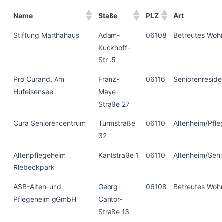
Name
Staße
PLZ
Art
Stiftung Marthahaus
Adam-
06108
Betreutes Woh
Kuckhoff-
Str .5
Pro Curand, Am
Franz-
06116
Seniorenresid
Hufeisensee
Maye-
Straße 27
Cura Seniorencentrum
Turmstraße
06110
Altenheim/Pfl
32
Altenpflegeheim
Kantstraße 1
06110
Altenheim/Sen
Riebeckpark
ASB-Alten-und
Georg-
06108
Betreutes Woh
Pflegeheim gGmbH
Cantor-
Straße 13