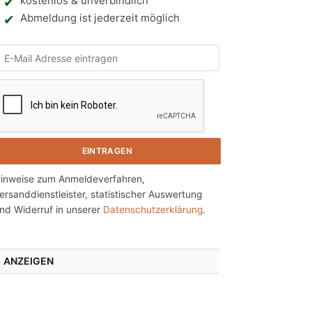
kostenlos & unverbindlich
Abmeldung ist jederzeit möglich
N
h
e
inweise zum Anmeldeverfahren,
ersanddienstleister, statistischer Auswertung
n
nd Widerruf in unserer
Datenschutzerklärung
.
ANZEIGEN
g
e
n