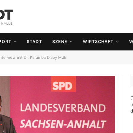
PORT
STADT
SZENE
WIRTSCHAFT
W
Interview mit Dr. Karamba Diaby MdB
D
u
d