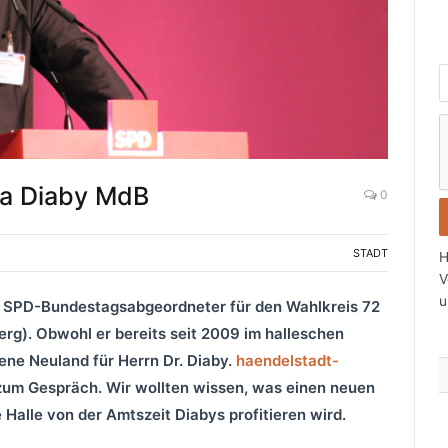
i
c
ba Diaby MdB
0
t
s
STADT
H
i
V
u
y SPD-Bundestagsabgeordneter für den Wahlkreis 72
t
erg). Obwohl er bereits seit 2009 im halleschen
r
bene Neuland für Herrn Dr. Diaby.
haendelstadt-
a
um Gespräch. Wir wollten wissen, was einen neuen
alle von der Amtszeit Diabys profitieren wird.