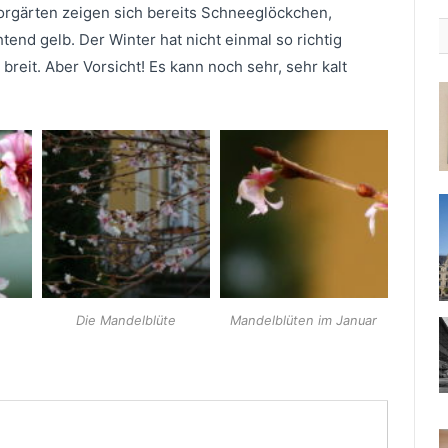
.
orgärten zeigen sich bereits Schneeglöckchen,
end gelb. Der Winter hat nicht einmal so richtig
reit. Aber Vorsicht! Es kann noch sehr, sehr kalt
Die Mandelblüte
Mandelblüten im Januar