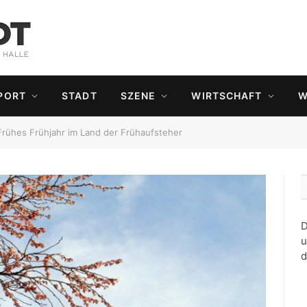
PORT
STADT
SZENE
WIRTSCHAFT
W
Frühes Frühjahr im Land der Frühaufsteher
D
u
d