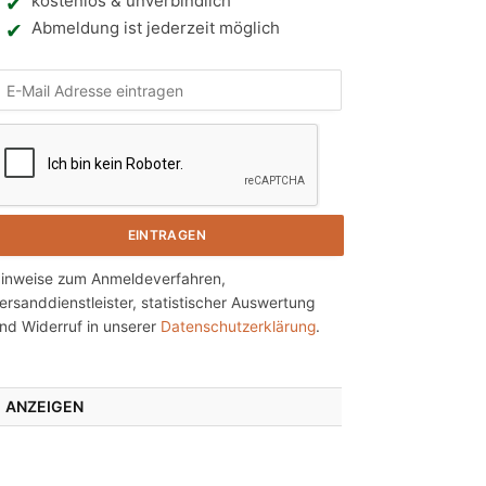
kostenlos & unverbindlich
Abmeldung ist jederzeit möglich
N
h
e
inweise zum Anmeldeverfahren,
ersanddienstleister, statistischer Auswertung
n
nd Widerruf in unserer
Datenschutzerklärung
.
ANZEIGEN
g
e
n