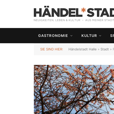
GASTRONOMIE
KULTUR
S
SIE SIND HIER:
Händelstadt Halle
»
Stadt
»