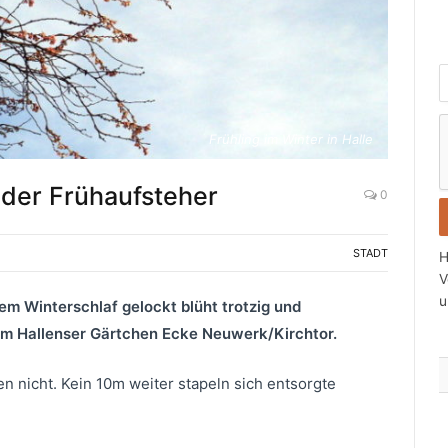
Frühling im Winter in Halle
i
c
 der Frühaufsteher
0
t
s
STADT
H
i
V
u
em Winterschlaf gelockt blüht trotzig und
t
em Hallenser Gärtchen Ecke Neuwerk/Kirchtor.
r
a
n nicht. Kein 10m weiter stapeln sich entsorgte