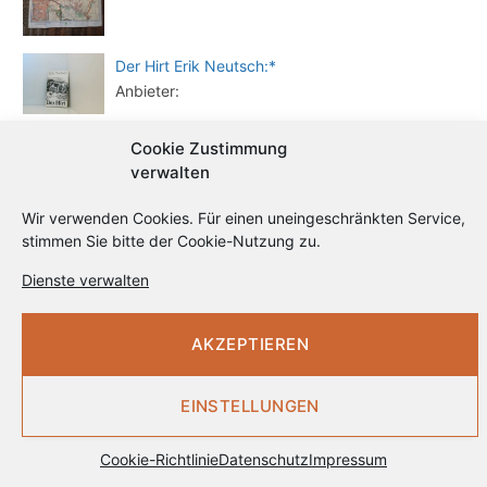
Der Hirt Erik Neutsch:*
Anbieter:
Halle (Saale): Stadtführer von Michael Pantenius
Cookie Zustimmung
| Buch | Zustand sehr gut*
verwalten
Anbieter:
Wir verwenden Cookies. Für einen uneingeschränkten Service,
stimmen Sie bitte der Cookie-Nutzung zu.
Dienste verwalten
Zuletzt aktualisiert am 04.08.2026 um 16:20 . Wir weisen darauf hin, dass sich hier
angezeigte Preise inzwischen geändert haben können. Alle Angaben ohne Gewähr.
AKZEPTIEREN
ANZEIGE
EINSTELLUNGEN
Cookie-Richtlinie
Datenschutz
Impressum