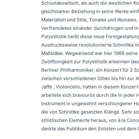
Schostakowitsch, als auch die westlichen 
gleichstarker Beziehung in seine Werke einf
Materialien und Stile, Tonales und Atonale
Verfremdetes einander durchdringen und i
Polystilistik heißt diese neue Formgestaltu
Ausdrucksweise revolutionierte Schnittke i
Maßstäbe. Wegweisend war hier 1968 seine 
Zwölftonigkeit zur Polystilistik erkennen lä
Berliner Philharmoniker, ein Konzert für 2 S
zwischen verschiedenen Stilen bis hin zur A
Jaffé , Violoncello, hatten in diesem Konze
arbeitete sich bravourös durch die in jeder 
Instrument in ungewohnt verschlungener Hal
die von Schnittke gesetzten Klänge. Sehr sc
stilistischen Elemente heraus, von à la Conc
dankte das Publikum den Solisten und dem O