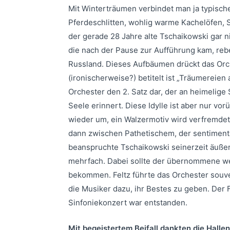
Mit Winterträumen verbindet man ja typisch
Pferdeschlitten, wohlig warme Kachelöfen, S
der gerade 28 Jahre alte Tschaikowski gar n
die nach der Pause zur Aufführung kam, rebell
Russland. Dieses Aufbäumen drückt das Orch
(ironischerweise?) betitelt ist „Träumereien
Orchester den 2. Satz dar, der an heimelig
Seele erinnert. Diese Idylle ist aber nur v
wieder um, ein Walzermotiv wird verfremdet
dann zwischen Pathetischem, der sentiment
beanspruchte Tschaikowski seinerzeit äußer
mehrfach. Dabei sollte der übernommene we
bekommen. Feltz führte das Orchester souve
die Musiker dazu, ihr Bestes zu geben. Der
Sinfoniekonzert war entstanden.
Mit begeistertem Beifall dankten die Hallen