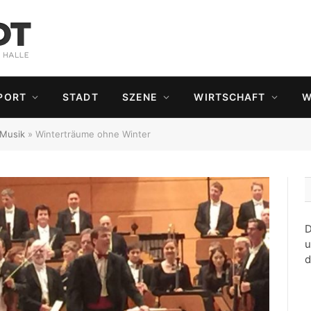
PORT
STADT
SZENE
WIRTSCHAFT
W
Musik
»
Winterträume ohne Winter
D
u
d