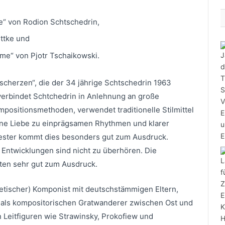
.
e“ von Rodion Schtschedrin,
ittke und
ume“ von Pjotr Tschaikowski.
cherzen“, die der 34 jährige Schtschedrin 1963
verbindet Schtchedrin in Anlehnung an große
positionsmethoden, verwendet traditionelle Stilmittel
seine Liebe zu einprägsamen Rhythmen und klarer
hester kommt dies besonders gut zum Ausdruck.
 Entwicklungen sind nicht zu überhören. Die
nten sehr gut zum Ausdruck.
wjetischer) Komponist mit deutschstämmigen Eltern,
hn als kompositorischen Gratwanderer zwischen Ost und
n Leitfiguren wie Strawinsky, Prokofiew und