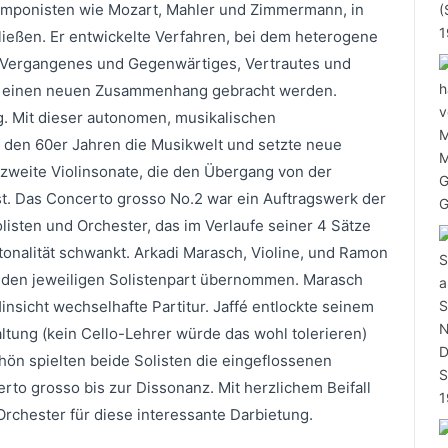
Komponisten wie Mozart, Mahler und Zimmermann, in
ließen. Er entwickelte Verfahren, bei dem heterogene
s, Vergangenes und Gegenwärtiges, Vertrautes und
n einen neuen Zusammenhang gebracht werden.
ng. Mit dieser autonomen, musikalischen
n den 60er Jahren die Musikwelt und setzte neue
zweite Violinsonate, die den Übergang von der
sst. Das Concerto grosso No.2 war ein Auftragswerk der
olisten und Orchester, das im Verlaufe seiner 4 Sätze
tonalität schwankt. Arkadi Marasch, Violine, und Ramon
rt den jeweiligen Solistenpart übernommen. Marasch
Hinsicht wechselhafte Partitur. Jaffé entlockte seinem
tung (kein Cello-Lehrer würde das wohl tolerieren)
hön spielten beide Solisten die eingeflossenen
erto grosso bis zur Dissonanz. Mit herzlichem Beifall
rchester für diese interessante Darbietung.