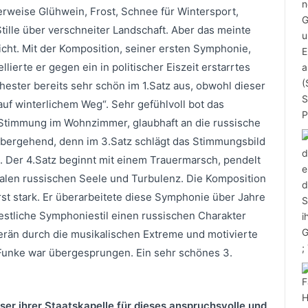
erweise Glühwein, Frost, Schnee für Wintersport,
tille über verschneiter Landschaft. Aber das meinte
icht. Mit der Komposition, seiner ersten Symphonie,
ierte er gegen ein in politischer Eiszeit erstarrtes
ester bereits sehr schön im 1.Satz aus, obwohl dieser
 auf winterlichem Weg“. Sehr gefühlvoll bot das
e Stimmung im Wohnzimmer, glaubhaft an die russische
orübergehend, denn im 3.Satz schlägt das Stimmungsbild
. Der 4.Satz beginnt mit einem Trauermarsch, pendelt
alen russischen Seele und Turbulenz. Die Komposition
st stark. Er überarbeitete diese Symphonie über Jahre
stliche Symphoniestil einen russischen Charakter
rän durch die musikalischen Extreme und motivierte
 Funke war übergesprungen. Ein sehr schönes 3.
ser ihrer Staatskapelle für dieses anspruchsvolle und