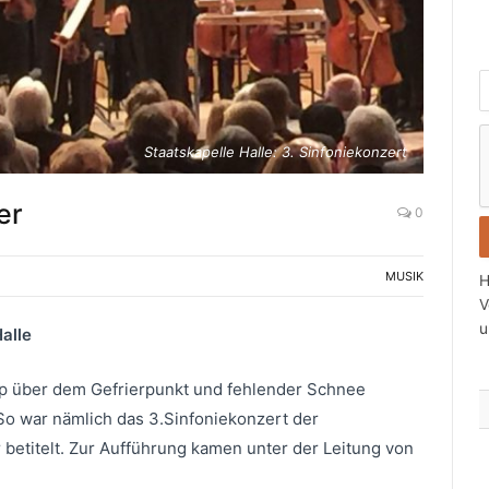
Staatskapelle Halle: 3. Sinfoniekonzert
i
c
er
0
t
s
MUSIK
H
i
V
u
alle
t
r
p über dem Gefrierpunkt und fehlender Schnee
a
So war nämlich das 3.Sinfoniekonzert der
etitelt. Zur Aufführung kamen unter der Leitung von