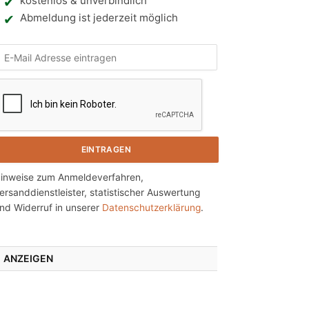
kostenlos & unverbindlich
Abmeldung ist jederzeit möglich
N
h
e
inweise zum Anmeldeverfahren,
ersanddienstleister, statistischer Auswertung
n
nd Widerruf in unserer
Datenschutzerklärung
.
ANZEIGEN
g
e
n