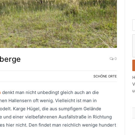
i
c
dberge
0
t
s
SCHÖNE ORTE
H
i
V
u
n
denkt man nicht unbedingt gleich auch an die
t
n Hallensern oft wenig. Vielleicht ist man in
r
rodelt. Karge Hügel, die aus sumpfigem Gelände
a
und einer vielbefahrenen Ausfallstraße in Richtung
es hier nicht. Den findet man reichlich wenige hundert