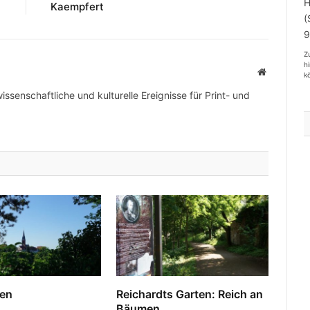
Kaempfert
Z
h
Website
k
wissenschaftliche und kulturelle Ereignisse für Print- und
en
Reichardts Garten: Reich an
Bäumen