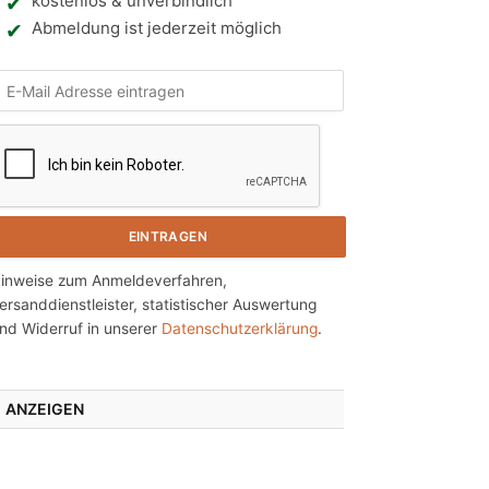
kostenlos & unverbindlich
Abmeldung ist jederzeit möglich
N
h
e
inweise zum Anmeldeverfahren,
ersanddienstleister, statistischer Auswertung
n
nd Widerruf in unserer
Datenschutzerklärung
.
ANZEIGEN
g
e
n