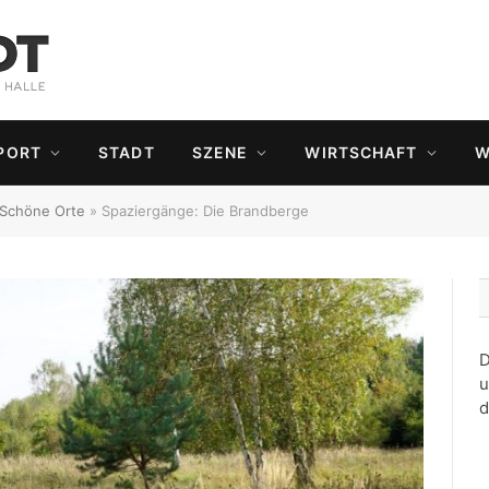
PORT
STADT
SZENE
WIRTSCHAFT
W
Schöne Orte
»
Spaziergänge: Die Brandberge
D
u
d